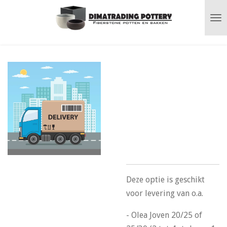
Ga
direct
naar
de
hoofdinhoud
Levering pallet
(80 x 120 cm) in
België Postcodes
1000-2000-7000-
8000-9000
Deze optie is geschikt
voor levering van o.a.
- Olea Joven 20/25 of