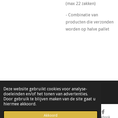
(max 22 zakken)
- Combinatie van
producten die verzonden
worden op halve pallet
Deze website gebruikt cookies voor analyse-
© 2019 - 2026 Dimatrading pottery fiberstone potten en bakken
doeleinden en/of het tonen van advertenties.
Door gebruik te blijven maken van de site gaat u
hiermee akkoord.
Akkoord
E-mailadres
Telefoonnummer
Kaart
Facebook