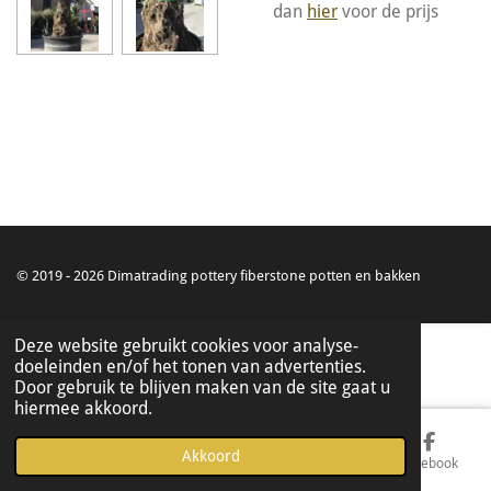
dan
hier
voor de prijs
© 2019 - 2026 Dimatrading pottery fiberstone potten en bakken
Deze website gebruikt cookies voor analyse-
doeleinden en/of het tonen van advertenties.
Door gebruik te blijven maken van de site gaat u
hiermee akkoord.
Akkoord
E-mailadres
Telefoonnummer
Kaart
Facebook