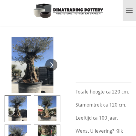
Ga
direct
naar
de
hoofdinhoud
Olea bonsai met
oude dikke stam
n° 255
Totale hoogte ca 220 cm.
Stamomtrek ca 120 cm.
Leeftijd ca 100 jaar.
Wenst U levering? Klik