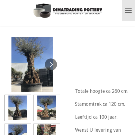
Ga
direct
naar
de
hoofdinhoud
Olea bonsai met
oude dikke stam
n° 256
Totale hoogte ca 260 cm.
Stamomtrek ca 120 cm.
Leeftijd ca 100 jaar.
Wenst U levering van