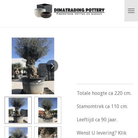
Ga
direct
naar
de
hoofdinhoud
Olea bonsai met
oude dikke stam
n° 261
Totale hoogte ca 220 cm.
Stamomtrek ca 110 cm.
Leeftijd ca 90 jaar.
Wenst U levering? Klik