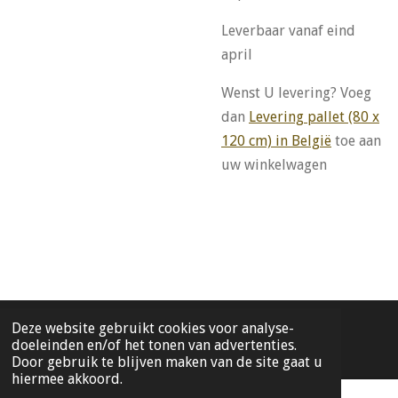
Leverbaar vanaf eind
april
Wenst U levering? Voeg
dan
Levering pallet (80 x
120 cm) in België
toe aan
uw winkelwagen
Deze website gebruikt cookies voor analyse-
© 2019 - 2026 Dimatrading pottery fiberstone potten en bakken
doeleinden en/of het tonen van advertenties.
Door gebruik te blijven maken van de site gaat u
hiermee akkoord.