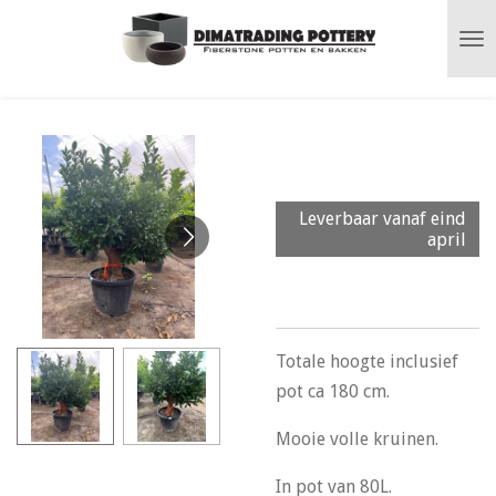
Ga
direct
naar
de
hoofdinhoud
Citrus reticulata
(Mandarijnboom)
Leverbaar vanaf eind
april
Totale hoogte inclusief
pot ca 180 cm.
Mooie volle kruinen.
In pot van 80L.